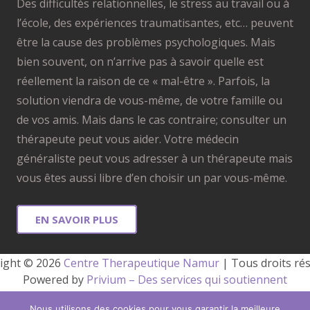
Des difficultés relationnelles, le stress au travail ou à
l’école, des expériences traumatisantes, etc… peuvent
être la cause des problèmes psychologiques. Mais
bien souvent, on n’arrive pas à savoir quelle est
réellement la raison de ce « mal-être ». Parfois, la
solution viendra de vous-même, de votre famille ou
de vos amis. Mais dans le cas contraire; consulter un
thérapeute peut vous aider. Votre médecin
généraliste peut vous adresser à un thérapeute mais
vous êtes aussi libre d’en choisir un par vous-même.
EN SAVOIR PLUS
ight © 2026 
Centre Therapeutique Namur
 | Tous droits ré
Powered by
Privium – Des services qui soutiennent
vos soins. Pour psychologues, psychotherapeutes et
Nous utilisons des cookies pour vous garantir la meilleure