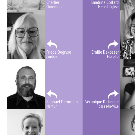
Charlier
Sandrine Collard
Florennes
Mesnil-Eglise
Frieda Degryse
Emilie Dekoster
Jambes
Floreffe
Raphael Demoulin
Véronique Detienne
Namur
Fosses-la-Ville