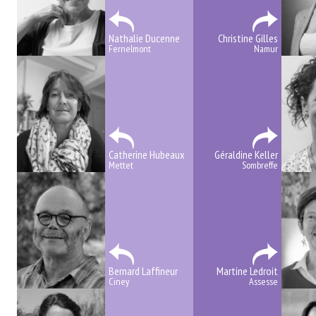
Nathalie Ducenne
Christine Gilles
Fernelmont
Namur
Catherine Hubeaux
Géraldine Keller
Mettet
Sombreffe
Bernard Laffineur
Martine Ledroit
Ciney
Assesse