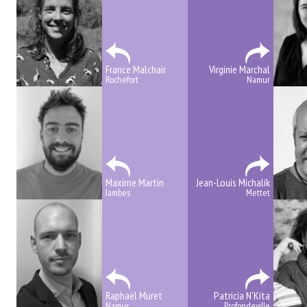
France Malchair
Virginie Marchal
Rochefort
Namur
Maxime Martin
Jean-Louis Michalik
Jambes
Mettet
Raphaël Muret
Patricia N'Kita
Namur
Profondeville