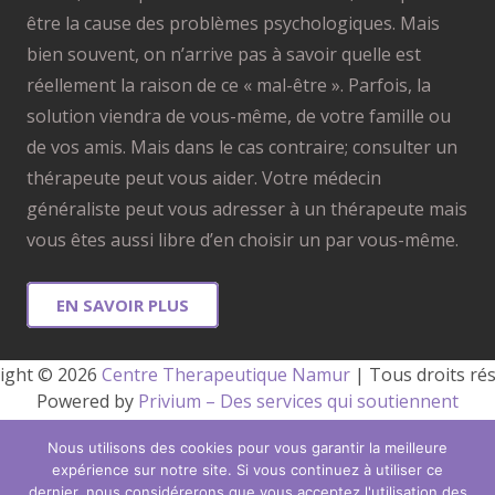
être la cause des problèmes psychologiques. Mais
bien souvent, on n’arrive pas à savoir quelle est
réellement la raison de ce « mal-être ». Parfois, la
solution viendra de vous-même, de votre famille ou
de vos amis. Mais dans le cas contraire; consulter un
thérapeute peut vous aider. Votre médecin
généraliste peut vous adresser à un thérapeute mais
vous êtes aussi libre d’en choisir un par vous-même.
EN SAVOIR PLUS
ight © 2026 
Centre Therapeutique Namur
 | Tous droits ré
Powered by
Privium – Des services qui soutiennent
vos soins. Pour psychologues, psychotherapeutes et
Nous utilisons des cookies pour vous garantir la meilleure
hypnotherapeutes.
expérience sur notre site. Si vous continuez à utiliser ce
RGPD – Politique de Protection de la Vie Privée
dernier, nous considérerons que vous acceptez l'utilisation des