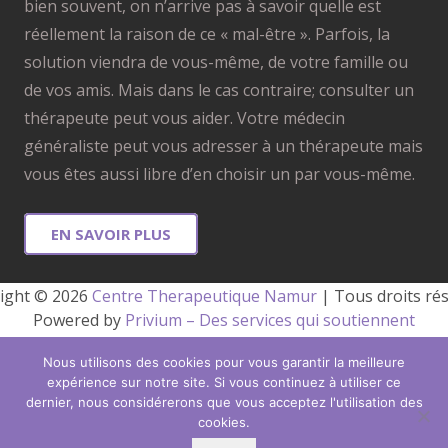
bien souvent, on n’arrive pas à savoir quelle est
réellement la raison de ce « mal-être ». Parfois, la
solution viendra de vous-même, de votre famille ou
de vos amis. Mais dans le cas contraire; consulter un
thérapeute peut vous aider. Votre médecin
généraliste peut vous adresser à un thérapeute mais
vous êtes aussi libre d’en choisir un par vous-même.
EN SAVOIR PLUS
ight © 2026 
Centre Therapeutique Namur
 | Tous droits ré
Powered by
Privium – Des services qui soutiennent
vos soins. Pour psychologues, psychotherapeutes et
Nous utilisons des cookies pour vous garantir la meilleure
hypnotherapeutes.
expérience sur notre site. Si vous continuez à utiliser ce
RGPD – Politique de Protection de la Vie Privée
dernier, nous considérerons que vous acceptez l'utilisation des
cookies.