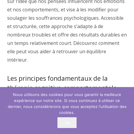
sur l’idée que nos pensées influencent nos émotions
et nos comportements, et vise à les modifier pour
soulager les souffrances psychologiques. Accessible
et structurée, cette approche s’adapte à de
nombreux troubles et offre des résultats durables en
un temps relativement court. Découvrez comment
elle peut vous aider à retrouver un équilibre
intérieur.
Les principes fondamentaux de la
thérapie cognitivo-comportementale
Nous utilisons des cookies pour vous garantir la meilleure
expérience sur notre site. Si vous continuez à utiliser ce
La TCC s’appuie sur deux piliers : la cognition et le
dernier, nous considérerons que vous acceptez l'utilisation des
comportement. Les cognitions désignent nos
cookies.
pensées automatiques, souvent négatives, qui
Ok
déforment notre perception de la réalité. Par